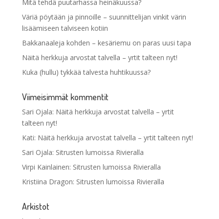
Mitä tehdä puutarhassa heinäkuussa?
Väriä pöytään ja pinnoille – suunnittelijan vinkit värin
lisäämiseen talviseen kotiin
Bakkanaaleja kohden – kesäriemu on paras uusi tapa
Näitä herkkuja arvostat talvella – yrtit talteen nyt!
Kuka (hullu) tykkää talvesta huhtikuussa?
Viimeisimmät kommentit
Sari Ojala
:
Näitä herkkuja arvostat talvella – yrtit
talteen nyt!
Kati
:
Näitä herkkuja arvostat talvella – yrtit talteen nyt!
Sari Ojala
:
Sitrusten lumoissa Rivieralla
Virpi Kainlainen
:
Sitrusten lumoissa Rivieralla
Kristiina Dragon
:
Sitrusten lumoissa Rivieralla
Arkistot