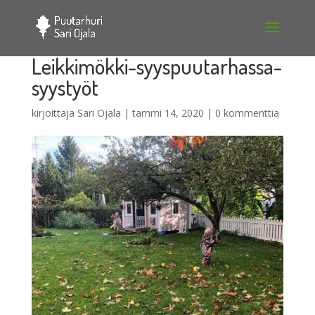
Leikkimökki-syyspuutarhassa-
syystyöt
kirjoittaja
Sari Ojala
|
tammi 14, 2020
|
0 kommenttia