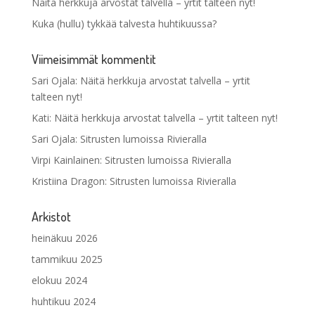
Näitä herkkuja arvostat talvella – yrtit talteen nyt!
Kuka (hullu) tykkää talvesta huhtikuussa?
Viimeisimmät kommentit
Sari Ojala
:
Näitä herkkuja arvostat talvella – yrtit
talteen nyt!
Kati
:
Näitä herkkuja arvostat talvella – yrtit talteen nyt!
Sari Ojala
:
Sitrusten lumoissa Rivieralla
Virpi Kainlainen
:
Sitrusten lumoissa Rivieralla
Kristiina Dragon
:
Sitrusten lumoissa Rivieralla
Arkistot
heinäkuu 2026
tammikuu 2025
elokuu 2024
huhtikuu 2024