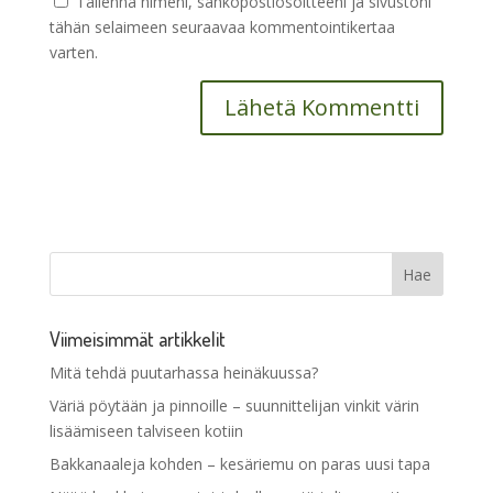
Tallenna nimeni, sähköpostiosoitteeni ja sivustoni
tähän selaimeen seuraavaa kommentointikertaa
varten.
Viimeisimmät artikkelit
Mitä tehdä puutarhassa heinäkuussa?
Väriä pöytään ja pinnoille – suunnittelijan vinkit värin
lisäämiseen talviseen kotiin
Bakkanaaleja kohden – kesäriemu on paras uusi tapa