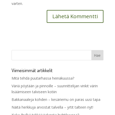
varten.
Viimeisimmät artikkelit
Mitä tehdä puutarhassa heinäkuussa?
Väriä pöytään ja pinnoille – suunnittelijan vinkit värin
lisäämiseen talviseen kotiin
Bakkanaaleja kohden – kesäriemu on paras uusi tapa
Näitä herkkuja arvostat talvella – yrtit talteen nyt!
Kuka (hullu) tykkää talvesta huhtikuussa?