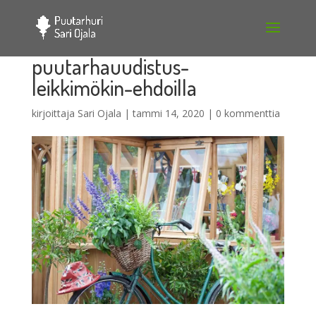
puutarhauudistus-
leikkimökin-ehdoilla
kirjoittaja
Sari Ojala
|
tammi 14, 2020
|
0 kommenttia