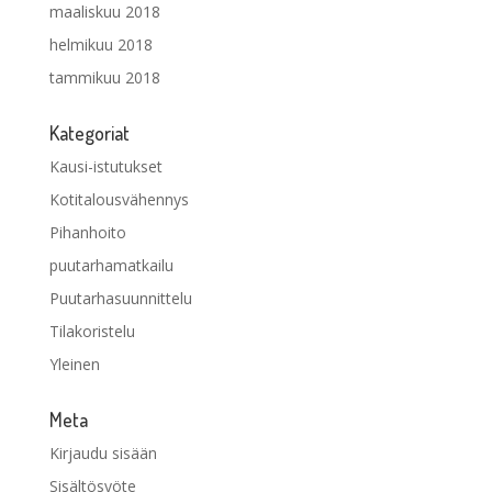
maaliskuu 2018
helmikuu 2018
tammikuu 2018
Kategoriat
Kausi-istutukset
Kotitalousvähennys
Pihanhoito
puutarhamatkailu
Puutarhasuunnittelu
Tilakoristelu
Yleinen
Meta
Kirjaudu sisään
Sisältösyöte