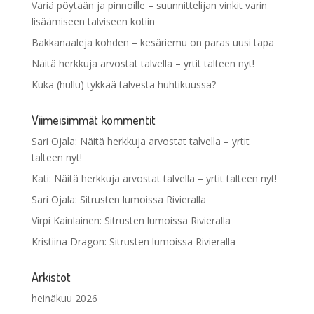
Väriä pöytään ja pinnoille – suunnittelijan vinkit värin
lisäämiseen talviseen kotiin
Bakkanaaleja kohden – kesäriemu on paras uusi tapa
Näitä herkkuja arvostat talvella – yrtit talteen nyt!
Kuka (hullu) tykkää talvesta huhtikuussa?
Viimeisimmät kommentit
Sari Ojala
:
Näitä herkkuja arvostat talvella – yrtit
talteen nyt!
Kati
:
Näitä herkkuja arvostat talvella – yrtit talteen nyt!
Sari Ojala
:
Sitrusten lumoissa Rivieralla
Virpi Kainlainen
:
Sitrusten lumoissa Rivieralla
Kristiina Dragon
:
Sitrusten lumoissa Rivieralla
Arkistot
heinäkuu 2026