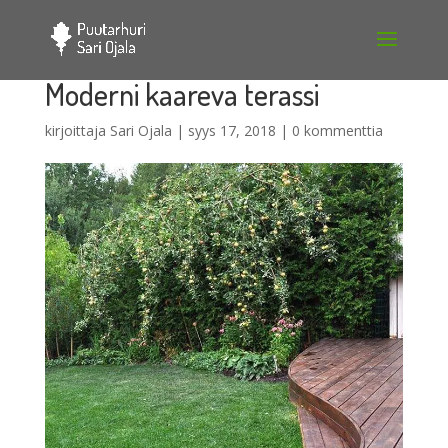
Moderni kaareva terassi
kirjoittaja
Sari Ojala
|
syys 17, 2018
|
0 kommenttia