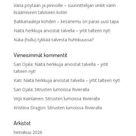
Väriä pöytään ja pinnoille – suunnittelijan vinkit värin
lisäämiseen talviseen kotiin
Bakkanaaleja kohden – kesäriemu on paras uusi tapa
Näitä herkkuja arvostat talvella – yrtit talteen nyt!
Kuka (hullu) tykkää talvesta huhtikuussa?
Viimeisimmät kommentit
Sari Ojala
:
Näitä herkkuja arvostat talvella – yrtit
talteen nyt!
Kati
:
Näitä herkkuja arvostat talvella – yrtit talteen nyt!
Sari Ojala
:
Sitrusten lumoissa Rivieralla
Virpi Kainlainen
:
Sitrusten lumoissa Rivieralla
Kristiina Dragon
:
Sitrusten lumoissa Rivieralla
Arkistot
heinäkuu 2026