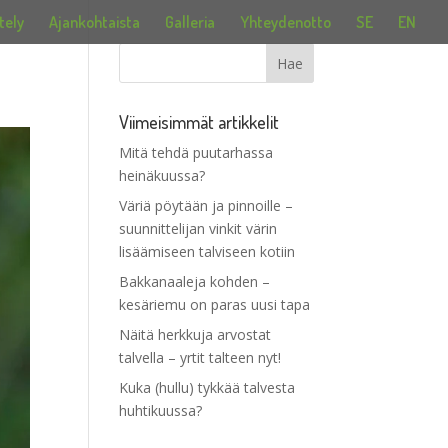
tely
Ajankohtaista
Galleria
Yhteydenotto
SE
EN
Viimeisimmät artikkelit
Mitä tehdä puutarhassa
heinäkuussa?
Väriä pöytään ja pinnoille –
suunnittelijan vinkit värin
lisäämiseen talviseen kotiin
Bakkanaaleja kohden –
kesäriemu on paras uusi tapa
Näitä herkkuja arvostat
talvella – yrtit talteen nyt!
Kuka (hullu) tykkää talvesta
huhtikuussa?