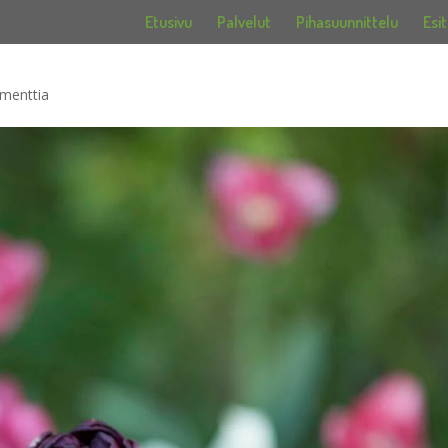
Etusivu
Palvelut
Pihasuunnittelu
Esit
menttia