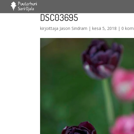
DSC03695
kirjoittaja
Jason Sindram
|
kesä 5, 2018
|
0 kom