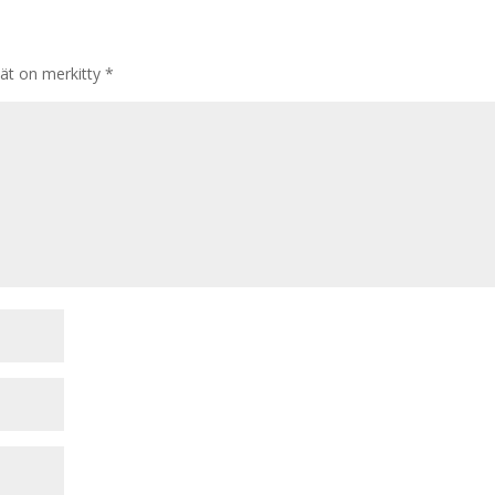
tät on merkitty
*