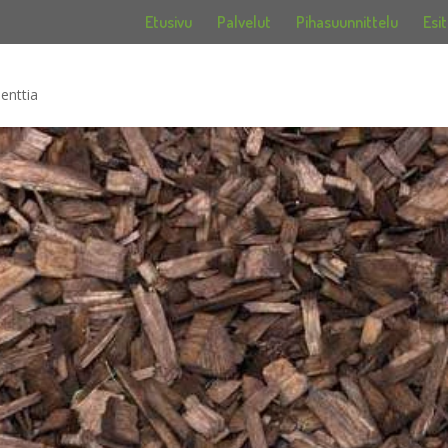
Etusivu
Palvelut
Pihasuunnittelu
Esit
enttia