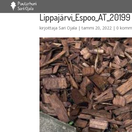
Lippajärvi_Espoo_AT_20199
kirjoittaja
Sari Ojala
|
tammi 20, 2022
|
0 komm