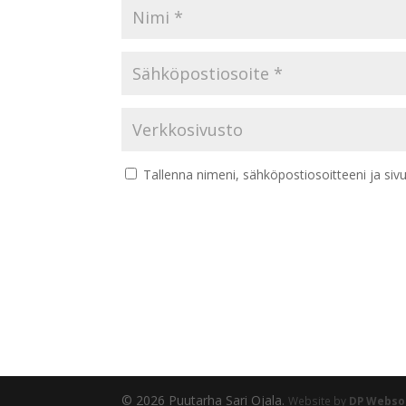
Tallenna nimeni, sähköpostiosoitteeni ja si
© 2026 Puutarha Sari Ojala.
Website by
DP Webso