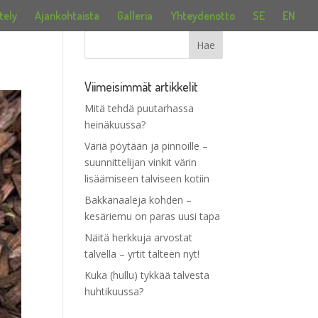
tely
Ajankohtaista
Galleria
Yhteydenotto
SE
EN
Viimeisimmät artikkelit
Mitä tehdä puutarhassa
heinäkuussa?
Väriä pöytään ja pinnoille –
suunnittelijan vinkit värin
lisäämiseen talviseen kotiin
Bakkanaaleja kohden –
kesäriemu on paras uusi tapa
Näitä herkkuja arvostat
talvella – yrtit talteen nyt!
Kuka (hullu) tykkää talvesta
huhtikuussa?