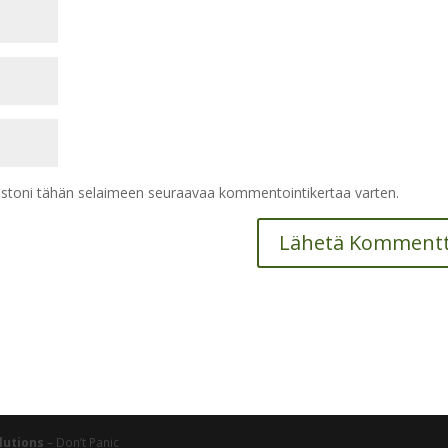
vustoni tähän selaimeen seuraavaa kommentointikertaa varten.
lutions
– Don’t Panic