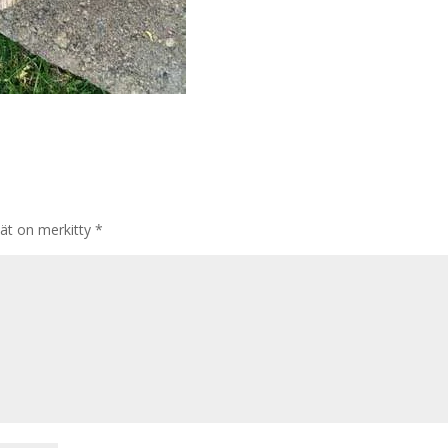
tät on merkitty
*