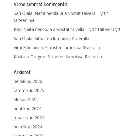
Viimeisimmät kommentit
Sari Ojala
:
Näitä herkkuja arvostat talvella – yrtit
talteen nyt!
Kati
:
Näitä herkkuja arvostat talvella – yrtit talteen nyt!
Sari Ojala
:
Sitrusten lumoissa Rivieralla
Virpi Kainlainen
:
Sitrusten lumoissa Rivieralla
Kristiina Dragon
:
Sitrusten lumoissa Rivieralla
Arkistot
heinäkuu 2026
tammikuu 2025
elokuu 2024
huhtikuu 2024
maaliskuu 2024
helmikuu 2024
tammikuu 2024