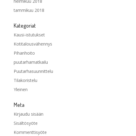
helmikuu 2018
tammikuu 2018
Kategoriat
Kausi-istutukset
Kotitalousvähennys
Pihanhoito
puutarhamatkailu
Puutarhasuunnittelu
Tilakoristelu
Yleinen
Meta
Kirjaudu sisään
Sisältösyöte
Kommenttisyöte