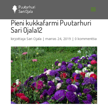
Pieni kukkafarmi Puutarhuri
Sari Ojala12
kirjoittaja
Sari Ojala
|
marras 24, 2019
|
0 kommenttia