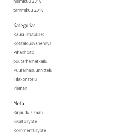
helmikuu 2018
tammikuu 2018
Kategoriat
Kausi-istutukset
Kotitalousvähennys
Pihanhoito
puutarhamatkailu
Puutarhasuunnittelu
Tilakoristelu
Yleinen
Meta
Kirjaudu sisään
Sisältösyöte
Kommenttisyöte