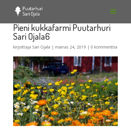
Pieni kukkafarmi Puutarhuri
Sari Ojala6
kirjoittaja
Sari Ojala
|
marras 24, 2019
|
0 kommenttia