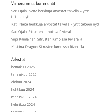
Viimeisimmät kommentit
Sari Ojala
:
Näitä herkkuja arvostat talvella – yrtit
talteen nyt!
Kati
:
Näitä herkkuja arvostat talvella – yrtit talteen nyt!
Sari Ojala
:
Sitrusten lumoissa Rivieralla
Virpi Kainlainen
:
Sitrusten lumoissa Rivieralla
Kristiina Dragon
:
Sitrusten lumoissa Rivieralla
Arkistot
heinäkuu 2026
tammikuu 2025
elokuu 2024
huhtikuu 2024
maaliskuu 2024
helmikuu 2024
tammikuu 2024