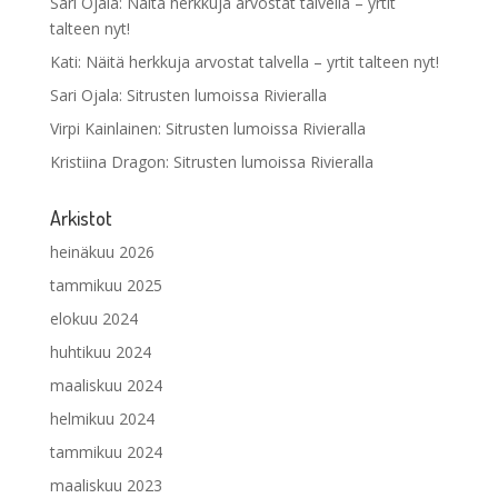
Sari Ojala
:
Näitä herkkuja arvostat talvella – yrtit
talteen nyt!
Kati
:
Näitä herkkuja arvostat talvella – yrtit talteen nyt!
Sari Ojala
:
Sitrusten lumoissa Rivieralla
Virpi Kainlainen
:
Sitrusten lumoissa Rivieralla
Kristiina Dragon
:
Sitrusten lumoissa Rivieralla
Arkistot
heinäkuu 2026
tammikuu 2025
elokuu 2024
huhtikuu 2024
maaliskuu 2024
helmikuu 2024
tammikuu 2024
maaliskuu 2023