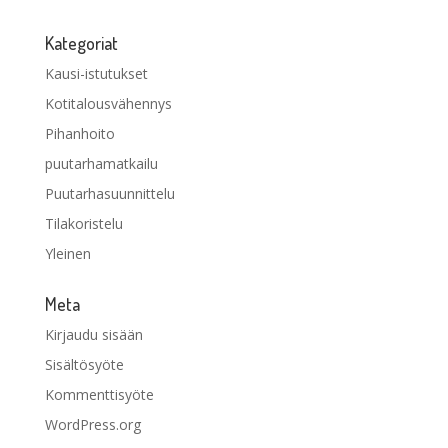
Kategoriat
Kausi-istutukset
Kotitalousvähennys
Pihanhoito
puutarhamatkailu
Puutarhasuunnittelu
Tilakoristelu
Yleinen
Meta
Kirjaudu sisään
Sisältösyöte
Kommenttisyöte
WordPress.org