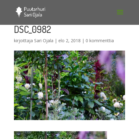
DSC_0982
kirjoittaja
Sari Ojala
|
elo 2, 2018
|
0 kommenttia