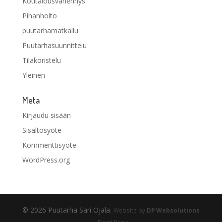
Kotitalousvähennys
Pihanhoito
puutarhamatkailu
Puutarhasuunnittelu
Tilakoristelu
Yleinen
Meta
Kirjaudu sisään
Sisältösyöte
Kommenttisyöte
WordPress.org
© 2026 Puutarha Sari Ojala.
Website by
DP Websolutions
– Don’t Panic