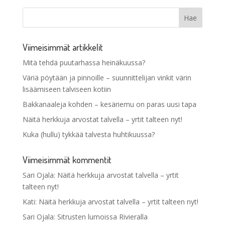
Viimeisimmät artikkelit
Mitä tehdä puutarhassa heinäkuussa?
Väriä pöytään ja pinnoille – suunnittelijan vinkit värin
lisäämiseen talviseen kotiin
Bakkanaaleja kohden – kesäriemu on paras uusi tapa
Näitä herkkuja arvostat talvella – yrtit talteen nyt!
Kuka (hullu) tykkää talvesta huhtikuussa?
Viimeisimmät kommentit
Sari Ojala
:
Näitä herkkuja arvostat talvella – yrtit
talteen nyt!
Kati
:
Näitä herkkuja arvostat talvella – yrtit talteen nyt!
Sari Ojala
:
Sitrusten lumoissa Rivieralla