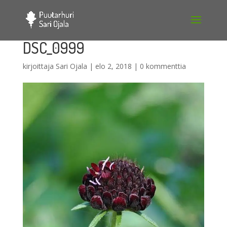
DSC_0999
kirjoittaja
Sari Ojala
|
elo 2, 2018
|
0 kommenttia