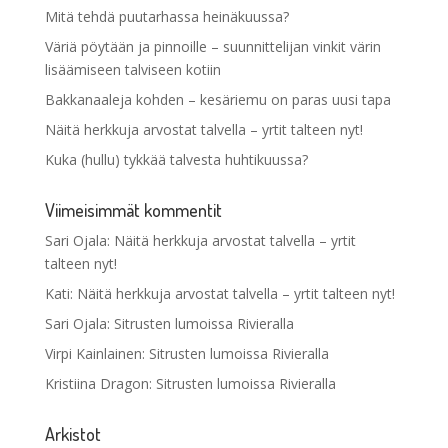
Mitä tehdä puutarhassa heinäkuussa?
Väriä pöytään ja pinnoille – suunnittelijan vinkit värin
lisäämiseen talviseen kotiin
Bakkanaaleja kohden – kesäriemu on paras uusi tapa
Näitä herkkuja arvostat talvella – yrtit talteen nyt!
Kuka (hullu) tykkää talvesta huhtikuussa?
Viimeisimmät kommentit
Sari Ojala
:
Näitä herkkuja arvostat talvella – yrtit
talteen nyt!
Kati
:
Näitä herkkuja arvostat talvella – yrtit talteen nyt!
Sari Ojala
:
Sitrusten lumoissa Rivieralla
Virpi Kainlainen
:
Sitrusten lumoissa Rivieralla
Kristiina Dragon
:
Sitrusten lumoissa Rivieralla
Arkistot