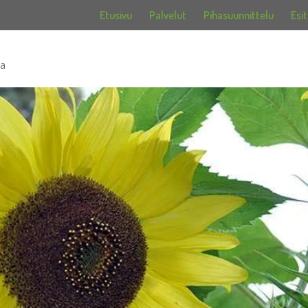
Etusivu
Palvelut
Pihasuunnittelu
Esit
ia