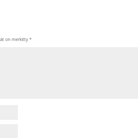
tät on merkitty
*