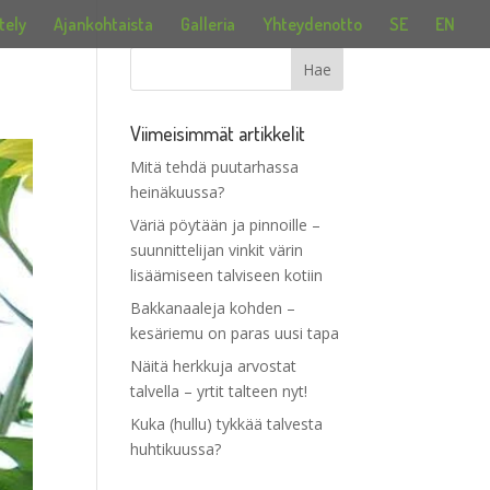
tely
Ajankohtaista
Galleria
Yhteydenotto
SE
EN
Viimeisimmät artikkelit
Mitä tehdä puutarhassa
heinäkuussa?
Väriä pöytään ja pinnoille –
suunnittelijan vinkit värin
lisäämiseen talviseen kotiin
Bakkanaaleja kohden –
kesäriemu on paras uusi tapa
Näitä herkkuja arvostat
talvella – yrtit talteen nyt!
Kuka (hullu) tykkää talvesta
huhtikuussa?