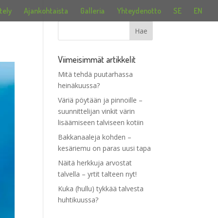
tely
Ajankohtaista
Galleria
Yhteydenotto
SE
EN
Viimeisimmät artikkelit
Mitä tehdä puutarhassa
heinäkuussa?
Väriä pöytään ja pinnoille –
suunnittelijan vinkit värin
lisäämiseen talviseen kotiin
Bakkanaaleja kohden –
kesäriemu on paras uusi tapa
Näitä herkkuja arvostat
talvella – yrtit talteen nyt!
Kuka (hullu) tykkää talvesta
huhtikuussa?