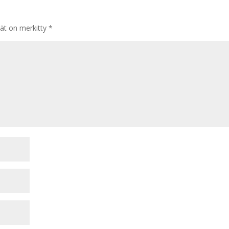
tät on merkitty
*