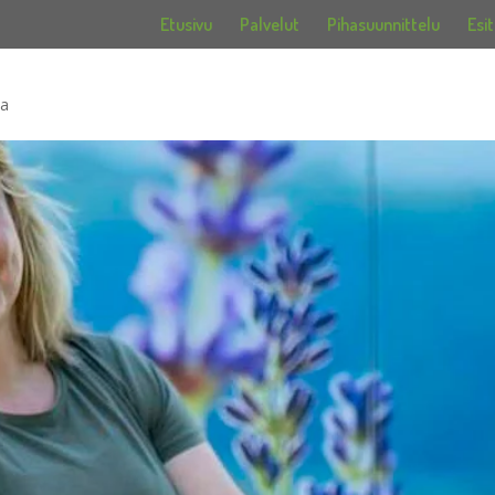
Etusivu
Palvelut
Pihasuunnittelu
Esit
ia