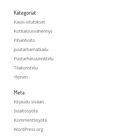
Kategoriat
Kausi-istutukset
Kotitalousvähennys
Pihanhoito
puutarhamatkailu
Puutarhasuunnittelu
Tilakoristelu
Yleinen
Meta
Kirjaudu sisään
Sisältösyöte
Kommenttisyöte
WordPress.org