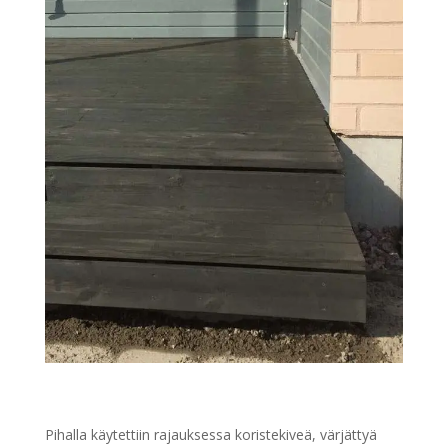
Pihalla käytettiin rajauksessa koristekiveä, värjättyä