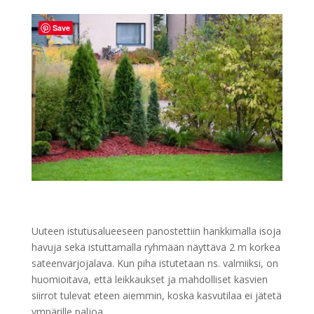
Save
Uuteen istutusalueeseen panostettiin hankkimalla isoja
havuja sekä istuttamalla ryhmään näyttävä 2 m korkea
sateenvarjojalava. Kun piha istutetaan ns. valmiiksi, on
huomioitava, että leikkaukset ja mahdolliset kasvien
siirrot tulevat eteen aiemmin, koska kasvutilaa ei jätetä
ympärille paljoa.