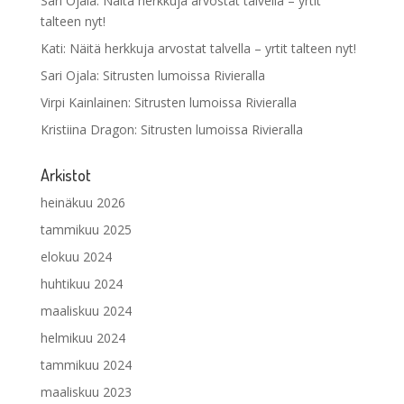
Sari Ojala
:
Näitä herkkuja arvostat talvella – yrtit
talteen nyt!
Kati
:
Näitä herkkuja arvostat talvella – yrtit talteen nyt!
Sari Ojala
:
Sitrusten lumoissa Rivieralla
Virpi Kainlainen
:
Sitrusten lumoissa Rivieralla
Kristiina Dragon
:
Sitrusten lumoissa Rivieralla
Arkistot
heinäkuu 2026
tammikuu 2025
elokuu 2024
huhtikuu 2024
maaliskuu 2024
helmikuu 2024
tammikuu 2024
maaliskuu 2023