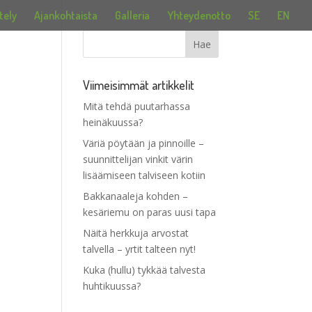
tely
Ajankohtaista
Galleria
Yhteydenotto
SE
EN
Viimeisimmät artikkelit
Mitä tehdä puutarhassa
heinäkuussa?
Väriä pöytään ja pinnoille –
suunnittelijan vinkit värin
lisäämiseen talviseen kotiin
Bakkanaaleja kohden –
kesäriemu on paras uusi tapa
Näitä herkkuja arvostat
talvella – yrtit talteen nyt!
Kuka (hullu) tykkää talvesta
huhtikuussa?