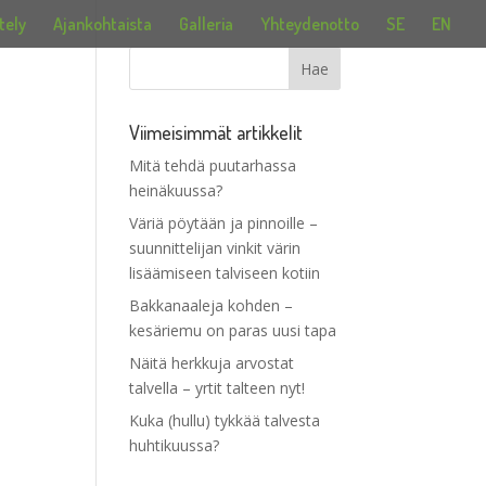
tely
Ajankohtaista
Galleria
Yhteydenotto
SE
EN
Viimeisimmät artikkelit
Mitä tehdä puutarhassa
heinäkuussa?
Väriä pöytään ja pinnoille –
suunnittelijan vinkit värin
lisäämiseen talviseen kotiin
Bakkanaaleja kohden –
kesäriemu on paras uusi tapa
Näitä herkkuja arvostat
talvella – yrtit talteen nyt!
Kuka (hullu) tykkää talvesta
huhtikuussa?