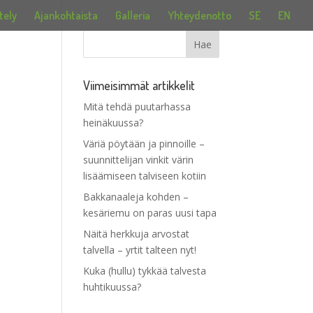
tely
Ajankohtaista
Galleria
Yhteydenotto
SE
EN
Viimeisimmät artikkelit
Mitä tehdä puutarhassa
heinäkuussa?
Väriä pöytään ja pinnoille –
suunnittelijan vinkit värin
lisäämiseen talviseen kotiin
Bakkanaaleja kohden –
kesäriemu on paras uusi tapa
Näitä herkkuja arvostat
talvella – yrtit talteen nyt!
Kuka (hullu) tykkää talvesta
huhtikuussa?