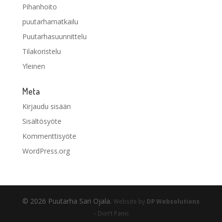
Pihanhoito
puutarhamatkailu
Puutarhasuunnittelu
Tilakoristelu
Yleinen
Meta
Kirjaudu sisään
Sisältösyöte
Kommenttisyöte
WordPress.org
© 2026 Puutarha Sari Ojala.
Website by
DP Websolutions
– Don’t Panic