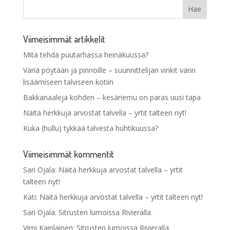
Viimeisimmät artikkelit
Mitä tehdä puutarhassa heinäkuussa?
Väriä pöytään ja pinnoille – suunnittelijan vinkit värin
lisäämiseen talviseen kotiin
Bakkanaaleja kohden – kesäriemu on paras uusi tapa
Näitä herkkuja arvostat talvella – yrtit talteen nyt!
Kuka (hullu) tykkää talvesta huhtikuussa?
Viimeisimmät kommentit
Sari Ojala
:
Näitä herkkuja arvostat talvella – yrtit
talteen nyt!
Kati
:
Näitä herkkuja arvostat talvella – yrtit talteen nyt!
Sari Ojala
:
Sitrusten lumoissa Rivieralla
Virpi Kainlainen
:
Sitrusten lumoissa Rivieralla