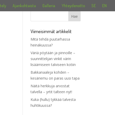
tely
Ajankohtaista
Galleria
Yhteydenotto
SE
EN
Viimeisimmät artikkelit
Mitä tehdä puutarhassa
heinäkuussa?
Väriä pöytään ja pinnoille –
suunnittelijan vinkit värin
lisäämiseen talviseen kotiin
Bakkanaaleja kohden –
kesäriemu on paras uusi tapa
Näitä herkkuja arvostat
talvella – yrtit talteen nyt!
Kuka (hullu) tykkää talvesta
huhtikuussa?