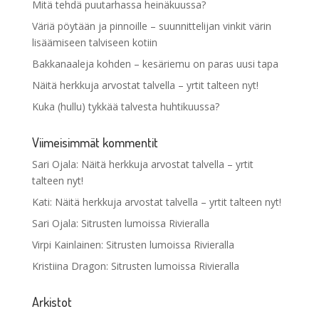
Mitä tehdä puutarhassa heinäkuussa?
Väriä pöytään ja pinnoille – suunnittelijan vinkit värin
lisäämiseen talviseen kotiin
Bakkanaaleja kohden – kesäriemu on paras uusi tapa
Näitä herkkuja arvostat talvella – yrtit talteen nyt!
Kuka (hullu) tykkää talvesta huhtikuussa?
Viimeisimmät kommentit
Sari Ojala
:
Näitä herkkuja arvostat talvella – yrtit
talteen nyt!
Kati
:
Näitä herkkuja arvostat talvella – yrtit talteen nyt!
Sari Ojala
:
Sitrusten lumoissa Rivieralla
Virpi Kainlainen
:
Sitrusten lumoissa Rivieralla
Kristiina Dragon
:
Sitrusten lumoissa Rivieralla
Arkistot