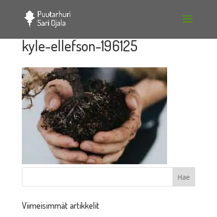
kyle-ellefson-196125
Viimeisimmät artikkelit