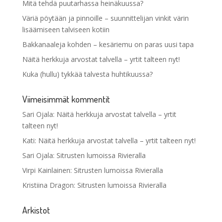
Mitä tehdä puutarhassa heinäkuussa?
Väriä pöytään ja pinnoille – suunnittelijan vinkit värin
lisäämiseen talviseen kotiin
Bakkanaaleja kohden – kesäriemu on paras uusi tapa
Näitä herkkuja arvostat talvella – yrtit talteen nyt!
Kuka (hullu) tykkää talvesta huhtikuussa?
Viimeisimmät kommentit
Sari Ojala
:
Näitä herkkuja arvostat talvella – yrtit
talteen nyt!
Kati
:
Näitä herkkuja arvostat talvella – yrtit talteen nyt!
Sari Ojala
:
Sitrusten lumoissa Rivieralla
Virpi Kainlainen
:
Sitrusten lumoissa Rivieralla
Kristiina Dragon
:
Sitrusten lumoissa Rivieralla
Arkistot