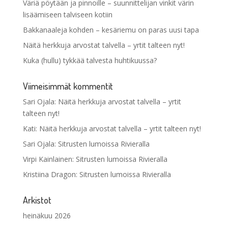
Väriä pöytään ja pinnoille – suunnittelijan vinkit värin
lisäämiseen talviseen kotiin
Bakkanaaleja kohden – kesäriemu on paras uusi tapa
Näitä herkkuja arvostat talvella – yrtit talteen nyt!
Kuka (hullu) tykkää talvesta huhtikuussa?
Viimeisimmät kommentit
Sari Ojala
:
Näitä herkkuja arvostat talvella – yrtit
talteen nyt!
Kati
:
Näitä herkkuja arvostat talvella – yrtit talteen nyt!
Sari Ojala
:
Sitrusten lumoissa Rivieralla
Virpi Kainlainen
:
Sitrusten lumoissa Rivieralla
Kristiina Dragon
:
Sitrusten lumoissa Rivieralla
Arkistot
heinäkuu 2026