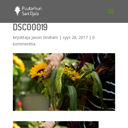
DSC00019
kirjoittaja
Jason Sindram
|
syys 28, 2017
|
0
kommenttia