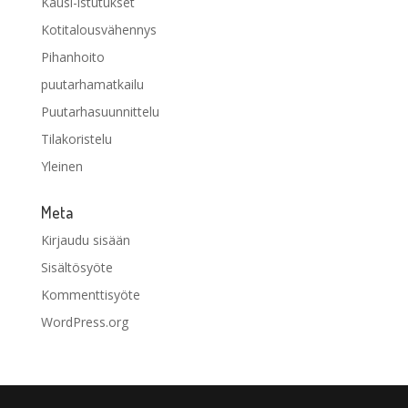
Kausi-istutukset
Kotitalousvähennys
Pihanhoito
puutarhamatkailu
Puutarhasuunnittelu
Tilakoristelu
Yleinen
Meta
Kirjaudu sisään
Sisältösyöte
Kommenttisyöte
WordPress.org