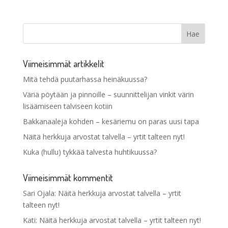
Viimeisimmät artikkelit
Mitä tehdä puutarhassa heinäkuussa?
Väriä pöytään ja pinnoille – suunnittelijan vinkit värin
lisäämiseen talviseen kotiin
Bakkanaaleja kohden – kesäriemu on paras uusi tapa
Näitä herkkuja arvostat talvella – yrtit talteen nyt!
Kuka (hullu) tykkää talvesta huhtikuussa?
Viimeisimmät kommentit
Sari Ojala
:
Näitä herkkuja arvostat talvella – yrtit
talteen nyt!
Kati
:
Näitä herkkuja arvostat talvella – yrtit talteen nyt!