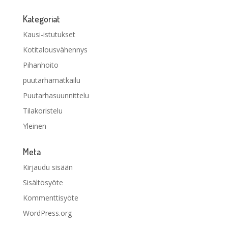
Kategoriat
Kausi-istutukset
Kotitalousvähennys
Pihanhoito
puutarhamatkailu
Puutarhasuunnittelu
Tilakoristelu
Yleinen
Meta
Kirjaudu sisään
Sisältösyöte
Kommenttisyöte
WordPress.org