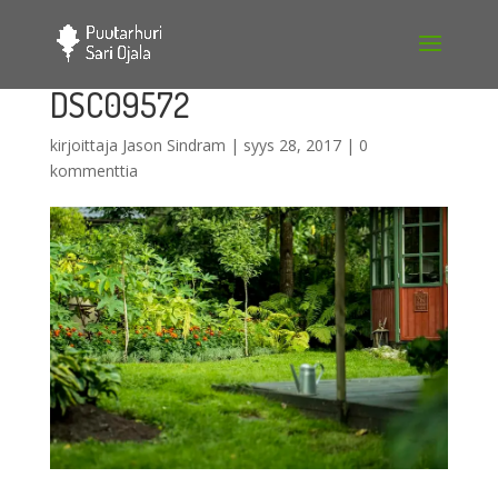
DSC09572
kirjoittaja
Jason Sindram
|
syys 28, 2017
|
0
kommenttia