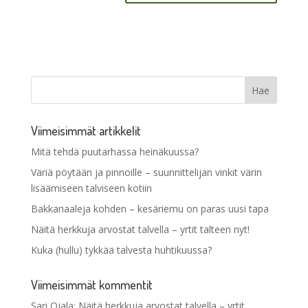
Viimeisimmät artikkelit
Mitä tehdä puutarhassa heinäkuussa?
Väriä pöytään ja pinnoille – suunnittelijan vinkit värin
lisäämiseen talviseen kotiin
Bakkanaaleja kohden – kesäriemu on paras uusi tapa
Näitä herkkuja arvostat talvella – yrtit talteen nyt!
Kuka (hullu) tykkää talvesta huhtikuussa?
Viimeisimmät kommentit
Sari Ojala
:
Näitä herkkuja arvostat talvella – yrtit