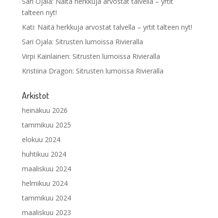
Sari Ojala
:
Näitä herkkuja arvostat talvella – yrtit
talteen nyt!
Kati
:
Näitä herkkuja arvostat talvella – yrtit talteen nyt!
Sari Ojala
:
Sitrusten lumoissa Rivieralla
Virpi Kainlainen
:
Sitrusten lumoissa Rivieralla
Kristiina Dragon
:
Sitrusten lumoissa Rivieralla
Arkistot
heinäkuu 2026
tammikuu 2025
elokuu 2024
huhtikuu 2024
maaliskuu 2024
helmikuu 2024
tammikuu 2024
maaliskuu 2023