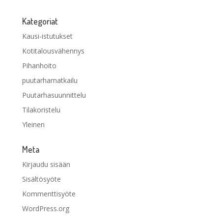
Kategoriat
Kausi-istutukset
Kotitalousvähennys
Pihanhoito
puutarhamatkailu
Puutarhasuunnittelu
Tilakoristelu
Yleinen
Meta
Kirjaudu sisään
Sisältösyöte
Kommenttisyöte
WordPress.org