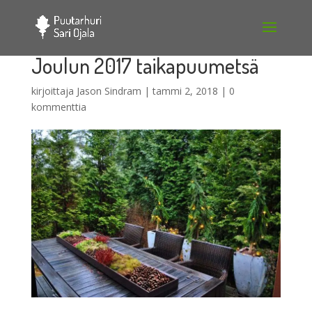
Joulun 2017 taikapuumetsä
kirjoittaja
Jason Sindram
|
tammi 2, 2018
|
0
kommenttia