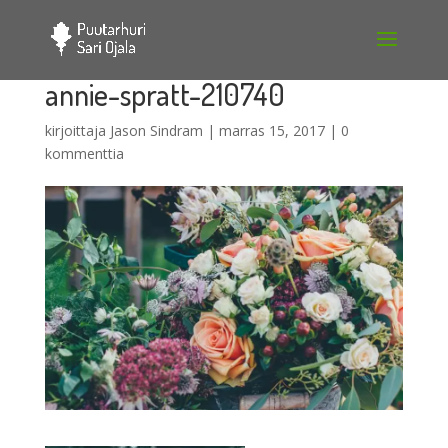
annie-spratt-210740
kirjoittaja
Jason Sindram
|
marras 15, 2017
|
0
kommenttia