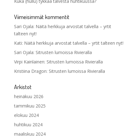
Kuka (hullu) tykkää talvesta huhtikuussa?
Viimeisimmät kommentit
Sari Ojala
:
Näitä herkkuja arvostat talvella – yrtit
talteen nyt!
Kati
:
Näitä herkkuja arvostat talvella – yrtit talteen nyt!
Sari Ojala
:
Sitrusten lumoissa Rivieralla
Virpi Kainlainen
:
Sitrusten lumoissa Rivieralla
Kristiina Dragon
:
Sitrusten lumoissa Rivieralla
Arkistot
heinäkuu 2026
tammikuu 2025
elokuu 2024
huhtikuu 2024
maaliskuu 2024