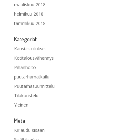
maaliskuu 2018
helmikuu 2018
tammikuu 2018
Kategoriat
Kausi-istutukset
Kotitalousvähennys
Pihanhoito
puutarhamatkailu
Puutarhasuunnittelu
Tilakoristelu
Yleinen
Meta
Kirjaudu sisään
Sisältösyöte