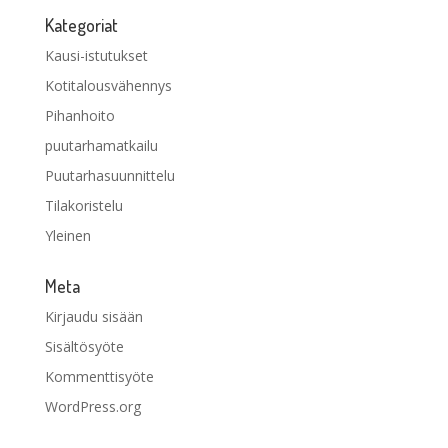
Kategoriat
Kausi-istutukset
Kotitalousvähennys
Pihanhoito
puutarhamatkailu
Puutarhasuunnittelu
Tilakoristelu
Yleinen
Meta
Kirjaudu sisään
Sisältösyöte
Kommenttisyöte
WordPress.org