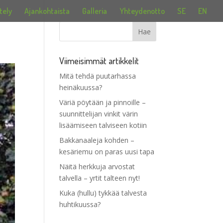
tely
Ajankohtaista
Galleria
Yhteydenotto
SE
EN
Viimeisimmät artikkelit
Mitä tehdä puutarhassa
heinäkuussa?
Väriä pöytään ja pinnoille –
suunnittelijan vinkit värin
lisäämiseen talviseen kotiin
Bakkanaaleja kohden –
kesäriemu on paras uusi tapa
Näitä herkkuja arvostat
talvella – yrtit talteen nyt!
Kuka (hullu) tykkää talvesta
huhtikuussa?