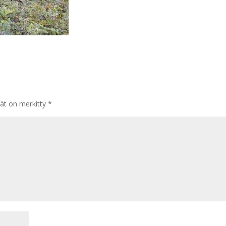
tät on merkitty
*