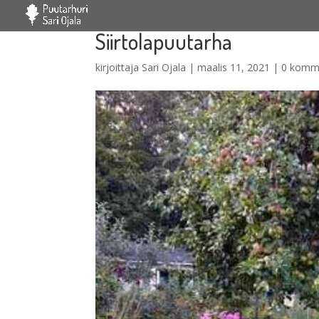
Siirtolapuutarha
kirjoittaja
Sari Ojala
|
maalis 11, 2021
|
0 komm