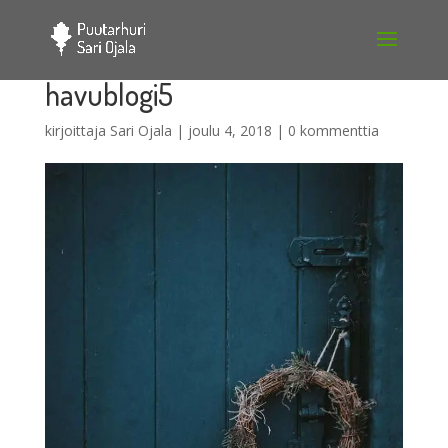
havublogi5
kirjoittaja
Sari Ojala
|
joulu 4, 2018
|
0 kommenttia