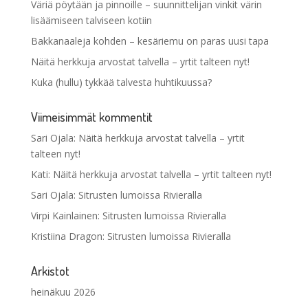
Väriä pöytään ja pinnoille – suunnittelijan vinkit värin
lisäämiseen talviseen kotiin
Bakkanaaleja kohden – kesäriemu on paras uusi tapa
Näitä herkkuja arvostat talvella – yrtit talteen nyt!
Kuka (hullu) tykkää talvesta huhtikuussa?
Viimeisimmät kommentit
Sari Ojala
:
Näitä herkkuja arvostat talvella – yrtit
talteen nyt!
Kati
:
Näitä herkkuja arvostat talvella – yrtit talteen nyt!
Sari Ojala
:
Sitrusten lumoissa Rivieralla
Virpi Kainlainen
:
Sitrusten lumoissa Rivieralla
Kristiina Dragon
:
Sitrusten lumoissa Rivieralla
Arkistot
heinäkuu 2026