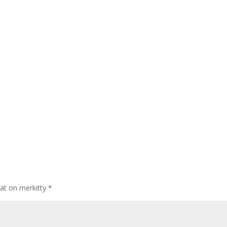
tät on merkitty
*