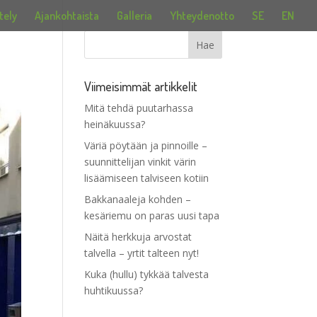
tely
Ajankohtaista
Galleria
Yhteydenotto
SE
EN
Viimeisimmät artikkelit
Mitä tehdä puutarhassa
heinäkuussa?
Väriä pöytään ja pinnoille –
suunnittelijan vinkit värin
lisäämiseen talviseen kotiin
Bakkanaaleja kohden –
kesäriemu on paras uusi tapa
Näitä herkkuja arvostat
talvella – yrtit talteen nyt!
Kuka (hullu) tykkää talvesta
huhtikuussa?