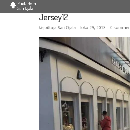
Jersey12
kirjoittaja
Sari Ojala
|
loka 29, 2018
|
0 kommen