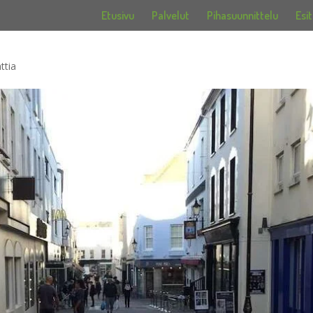
Etusivu
Palvelut
Pihasuunnittelu
Esit
ttia