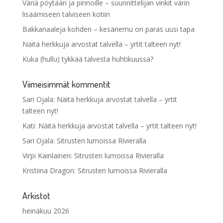
Väriä pöytään ja pinnoille – suunnittelijan vinkit värin
lisäämiseen talviseen kotiin
Bakkanaaleja kohden – kesäriemu on paras uusi tapa
Näitä herkkuja arvostat talvella – yrtit talteen nyt!
Kuka (hullu) tykkää talvesta huhtikuussa?
Viimeisimmät kommentit
Sari Ojala
:
Näitä herkkuja arvostat talvella – yrtit
talteen nyt!
Kati
:
Näitä herkkuja arvostat talvella – yrtit talteen nyt!
Sari Ojala
:
Sitrusten lumoissa Rivieralla
Virpi Kainlainen
:
Sitrusten lumoissa Rivieralla
Kristiina Dragon
:
Sitrusten lumoissa Rivieralla
Arkistot
heinäkuu 2026