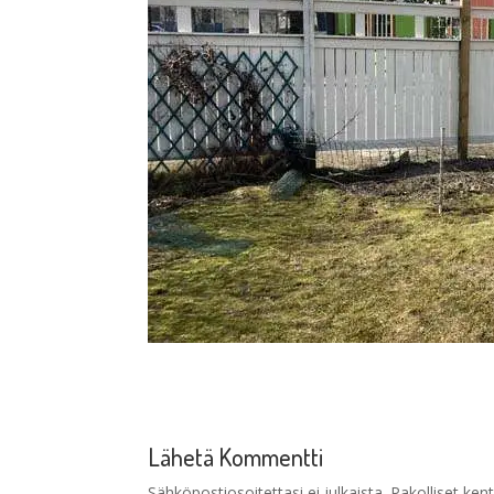
Lähetä Kommentti
Sähköpostiosoitettasi ei julkaista.
Pakolliset ken