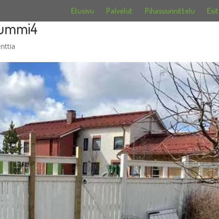
Etusivu
Palvelut
Pihasuunnittelu
Esit
nummi4
nttia