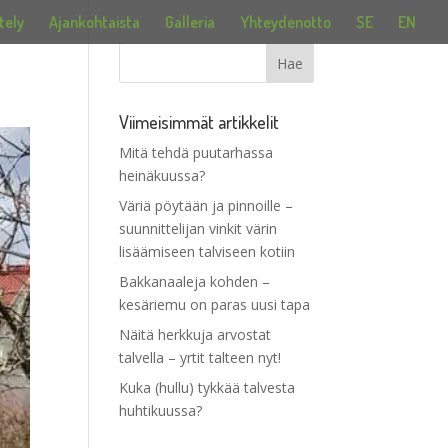
tely
Ajankohtaista
Galleria
Yhteydenotto
SE
EN
Viimeisimmät artikkelit
Mitä tehdä puutarhassa
heinäkuussa?
Väriä pöytään ja pinnoille –
suunnittelijan vinkit värin
lisäämiseen talviseen kotiin
Bakkanaaleja kohden –
kesäriemu on paras uusi tapa
Näitä herkkuja arvostat
talvella – yrtit talteen nyt!
Kuka (hullu) tykkää talvesta
huhtikuussa?