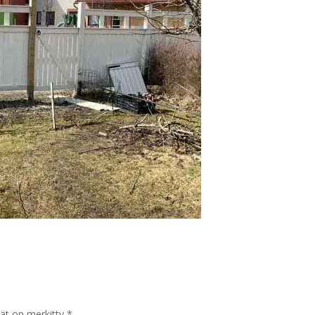
tät on merkitty
*