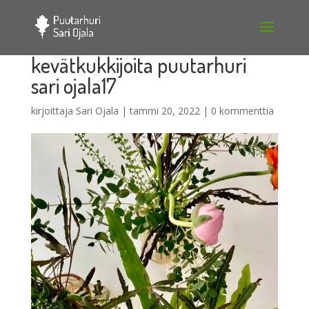
kevätkukkijoita puutarhuri
sari ojala17
kirjoittaja
Sari Ojala
|
tammi 20, 2022
|
0 kommenttia