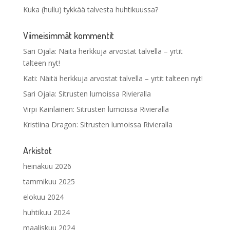
Kuka (hullu) tykkää talvesta huhtikuussa?
Viimeisimmät kommentit
Sari Ojala
:
Näitä herkkuja arvostat talvella – yrtit
talteen nyt!
Kati
:
Näitä herkkuja arvostat talvella – yrtit talteen nyt!
Sari Ojala
:
Sitrusten lumoissa Rivieralla
Virpi Kainlainen
:
Sitrusten lumoissa Rivieralla
Kristiina Dragon
:
Sitrusten lumoissa Rivieralla
Arkistot
heinäkuu 2026
tammikuu 2025
elokuu 2024
huhtikuu 2024
maaliskuu 2024