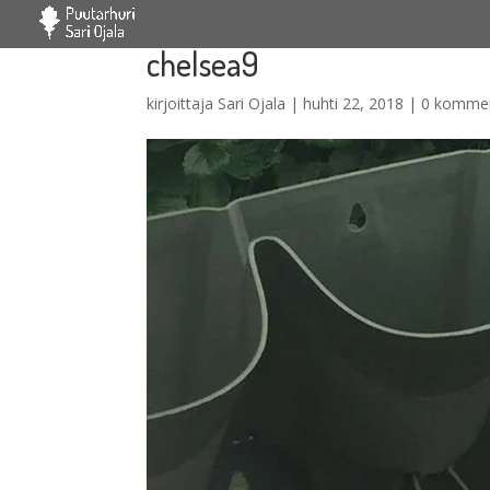
chelsea9
kirjoittaja
Sari Ojala
|
huhti 22, 2018
|
0 kommen