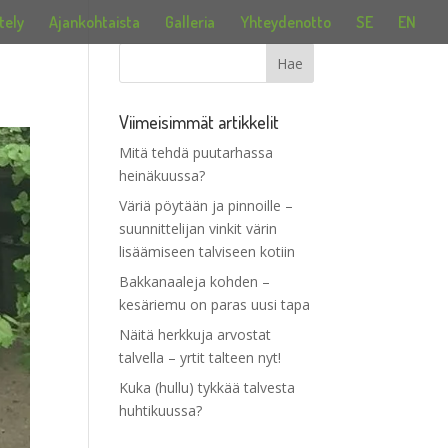
tely
Ajankohtaista
Galleria
Yhteydenotto
SE
EN
Viimeisimmät artikkelit
Mitä tehdä puutarhassa
heinäkuussa?
Väriä pöytään ja pinnoille –
suunnittelijan vinkit värin
lisäämiseen talviseen kotiin
Bakkanaaleja kohden –
kesäriemu on paras uusi tapa
Näitä herkkuja arvostat
talvella – yrtit talteen nyt!
Kuka (hullu) tykkää talvesta
huhtikuussa?