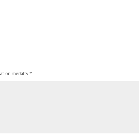
tät on merkitty
*