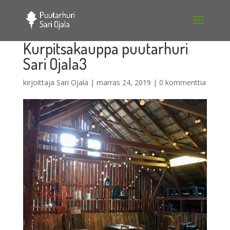
Kurpitsakauppa puutarhuri
Sari Ojala3
kirjoittaja
Sari Ojala
|
marras 24, 2019
|
0 kommenttia