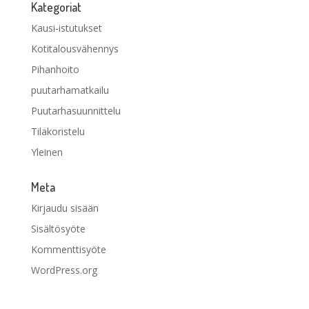
Kategoriat
Kausi-istutukset
Kotitalousvähennys
Pihanhoito
puutarhamatkailu
Puutarhasuunnittelu
Tilakoristelu
Yleinen
Meta
Kirjaudu sisään
Sisältösyöte
Kommenttisyöte
WordPress.org