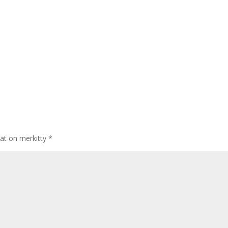
tät on merkitty
*