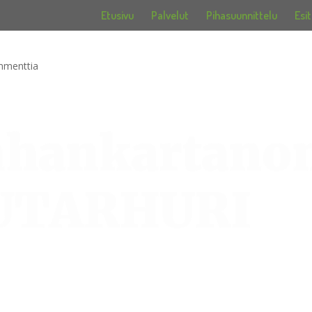
Etusivu
Palvelut
Pihasuunnittelu
Esit
mmenttia