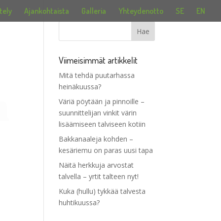
tely
Ajankohtaista
Galleria
Yhteydenotto
SE
EN
Viimeisimmät artikkelit
Mitä tehdä puutarhassa
heinäkuussa?
Väriä pöytään ja pinnoille –
suunnittelijan vinkit värin
lisäämiseen talviseen kotiin
Bakkanaaleja kohden –
kesäriemu on paras uusi tapa
Näitä herkkuja arvostat
talvella – yrtit talteen nyt!
Kuka (hullu) tykkää talvesta
huhtikuussa?