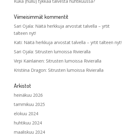
Kuka (hullu) tykkää talvesta huhtikuussa?
Viimeisimmät kommentit
Sari Ojala
:
Näitä herkkuja arvostat talvella – yrtit
talteen nyt!
Kati
:
Näitä herkkuja arvostat talvella – yrtit talteen nyt!
Sari Ojala
:
Sitrusten lumoissa Rivieralla
Virpi Kainlainen
:
Sitrusten lumoissa Rivieralla
Kristiina Dragon
:
Sitrusten lumoissa Rivieralla
Arkistot
heinäkuu 2026
tammikuu 2025
elokuu 2024
huhtikuu 2024
maaliskuu 2024