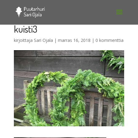
kuisti3
kirjoittaja
Sari Ojala
|
marras 16, 2018
|
0 kommenttia