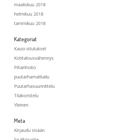
maaliskuu 2018
helmikuu 2018
tammikuu 2018
Kategoriat
Kausi-istutukset
Kotitalousvähennys
Pihanhoito
puutarhamatkailu
Puutarhasuunnittelu
Tilakoristelu
Yleinen
Meta
Kirjaudu sisään
Sisältösyöte