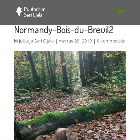
Normandy-Bois-du-Breuil2
kirjoittaja
Sari Ojala
|
marras 29, 2019
|
0 kommenttia