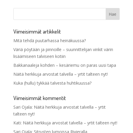
Viimeisimmät artikkelit
Mitä tehdä puutarhassa heinäkuussa?
Väriä pöytään ja pinnoille – suunnittelijan vinkit värin
lisäämiseen talviseen kotiin
Bakkanaaleja kohden – kesäriemu on paras uusi tapa
Näitä herkkuja arvostat talvella – yrtit talteen nyt!
Kuka (hullu) tykkää talvesta huhtikuussa?
Viimeisimmät kommentit
Sari Ojala
:
Näitä herkkuja arvostat talvella – yrtit
talteen nyt!
Kati
:
Näitä herkkuja arvostat talvella – yrtit talteen nyt!
Sari Ojala
:
Sitrusten lumoissa Rivieralla