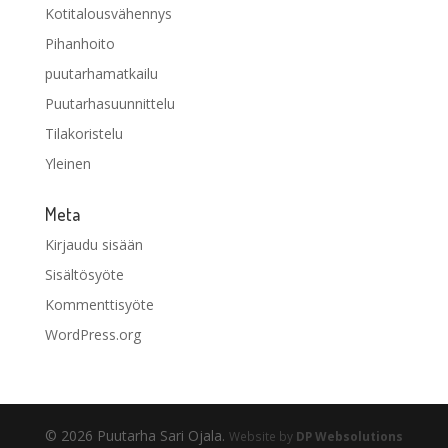
Kotitalousvähennys
Pihanhoito
puutarhamatkailu
Puutarhasuunnittelu
Tilakoristelu
Yleinen
Meta
Kirjaudu sisään
Sisältösyöte
Kommenttisyöte
WordPress.org
© 2026 Puutarha Sari Ojala.
Website by
DP Websolutions