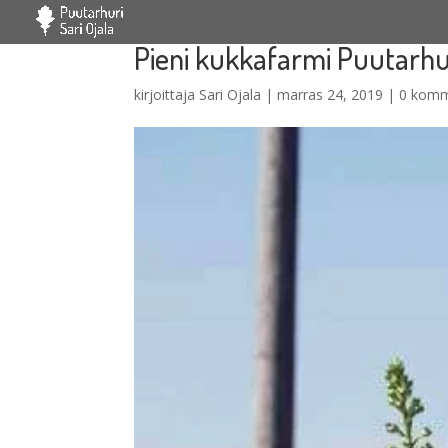
Pieni kukkafarmi Puutarhur
kirjoittaja
Sari Ojala
|
marras 24, 2019
|
0 komm