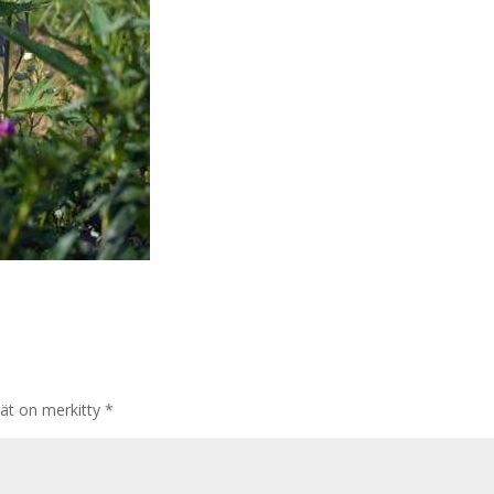
tät on merkitty
*