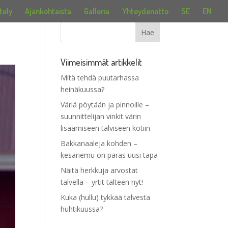
tely
Ajankohtaista
Galleria
Yhteydenotto
SE
EN
Viimeisimmät artikkelit
Mitä tehdä puutarhassa
heinäkuussa?
Väriä pöytään ja pinnoille –
suunnittelijan vinkit värin
lisäämiseen talviseen kotiin
Bakkanaaleja kohden –
kesäriemu on paras uusi tapa
Näitä herkkuja arvostat
talvella – yrtit talteen nyt!
Kuka (hullu) tykkää talvesta
huhtikuussa?