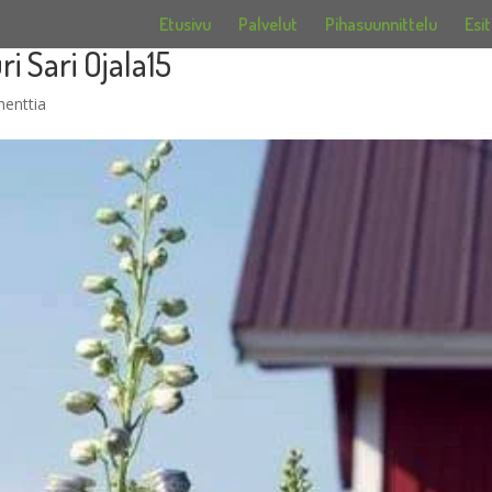
Etusivu
Palvelut
Pihasuunnittelu
Esit
i Sari Ojala15
enttia