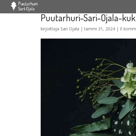
Puutarhuri-Sari-Ojala-k
kirjoittaja
Sari Ojala
|
tammi 31, 2024
|
0 komm