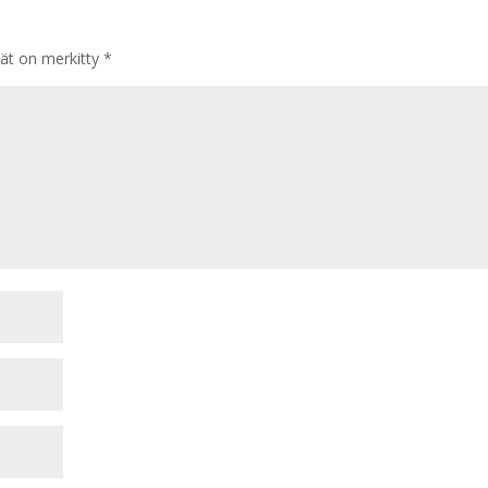
tät on merkitty
*