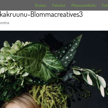
Etusivu
Palvelut
Pihasuunnittelu
Esit
ukkakruunu-Blommacreatives3
enttia