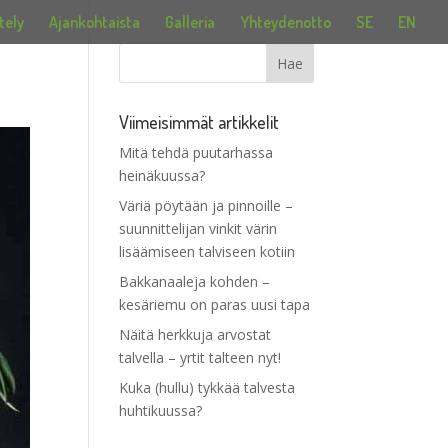
tely
Ajankohtaista
Galleria
Yhteydenotto
SE
EN
Viimeisimmät artikkelit
Mitä tehdä puutarhassa
heinäkuussa?
Väriä pöytään ja pinnoille –
suunnittelijan vinkit värin
lisäämiseen talviseen kotiin
Bakkanaaleja kohden –
kesäriemu on paras uusi tapa
Näitä herkkuja arvostat
talvella – yrtit talteen nyt!
Kuka (hullu) tykkää talvesta
huhtikuussa?