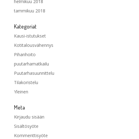
helmikuu 2018
tammikuu 2018
Kategoriat
Kausi-istutukset
Kotitalousvähennys
Pihanhoito
puutarhamatkailu
Puutarhasuunnittelu
Tilakoristelu
Yleinen
Meta
Kirjaudu sisään
Sisältösyöte
Kommenttisyöte