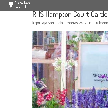
RHS Hampton Court Garden 
kirjoittaja
Sari Ojala
|
marras 24, 2019
|
0 komm