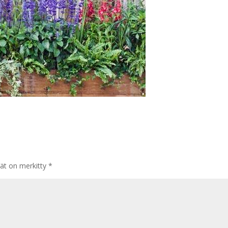
tät on merkitty
*