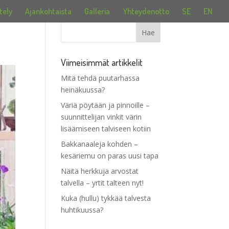
tely
Ajankohtaista
Galleria
Yhteydenotto
SE
EN
Viimeisimmät artikkelit
Mitä tehdä puutarhassa
heinäkuussa?
Väriä pöytään ja pinnoille –
suunnittelijan vinkit värin
lisäämiseen talviseen kotiin
Bakkanaaleja kohden –
kesäriemu on paras uusi tapa
Näitä herkkuja arvostat
talvella – yrtit talteen nyt!
Kuka (hullu) tykkää talvesta
huhtikuussa?