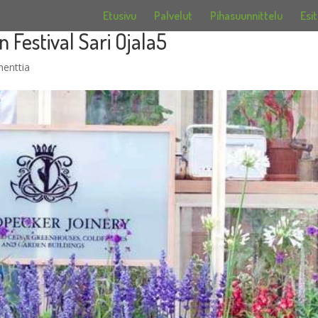
Etusivu
Palvelut
Pihasuunnittelu
Esit
Festival Sari Ojala5
enttia