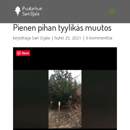
Pienen pihan tyylikäs muutos
kirjoittaja
Sari Ojala
|
huhti 25, 2021
|
0 kommenttia
Save