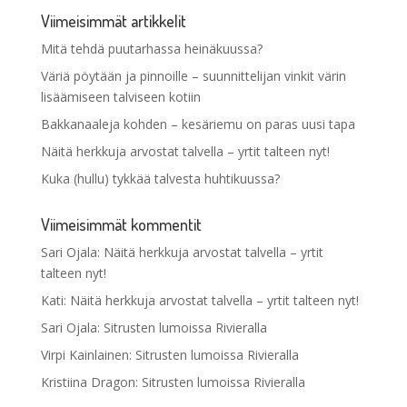
Viimeisimmät artikkelit
Mitä tehdä puutarhassa heinäkuussa?
Väriä pöytään ja pinnoille – suunnittelijan vinkit värin
lisäämiseen talviseen kotiin
Bakkanaaleja kohden – kesäriemu on paras uusi tapa
Näitä herkkuja arvostat talvella – yrtit talteen nyt!
Kuka (hullu) tykkää talvesta huhtikuussa?
Viimeisimmät kommentit
Sari Ojala
:
Näitä herkkuja arvostat talvella – yrtit
talteen nyt!
Kati
:
Näitä herkkuja arvostat talvella – yrtit talteen nyt!
Sari Ojala
:
Sitrusten lumoissa Rivieralla
Virpi Kainlainen
:
Sitrusten lumoissa Rivieralla
Kristiina Dragon
:
Sitrusten lumoissa Rivieralla