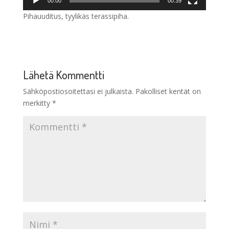
00:00
00:39
Pihauuditus, tyylikäs terassipiha.
Lähetä Kommentti
Sähköpostiosoitettasi ei julkaista.
Pakolliset kentät on
merkitty
*