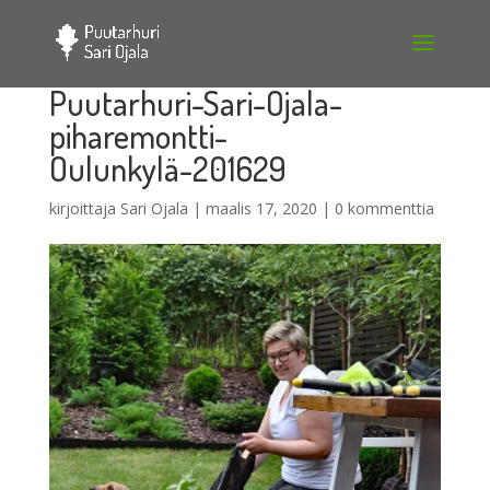
Puutarhuri-Sari-Ojala-
piharemontti-
Oulunkylä-201629
kirjoittaja
Sari Ojala
|
maalis 17, 2020
|
0 kommenttia