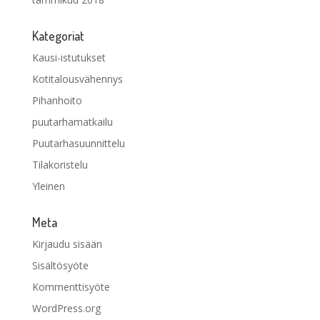
Kategoriat
Kausi-istutukset
Kotitalousvähennys
Pihanhoito
puutarhamatkailu
Puutarhasuunnittelu
Tilakoristelu
Yleinen
Meta
Kirjaudu sisään
Sisältösyöte
Kommenttisyöte
WordPress.org