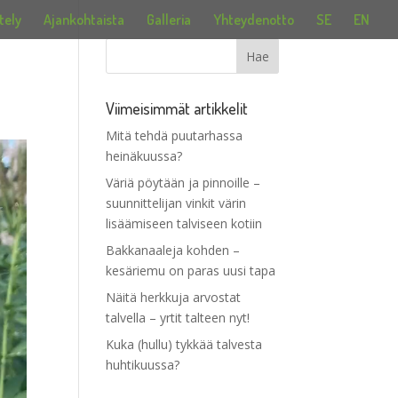
tely
Ajankohtaista
Galleria
Yhteydenotto
SE
EN
Viimeisimmät artikkelit
Mitä tehdä puutarhassa
heinäkuussa?
Väriä pöytään ja pinnoille –
suunnittelijan vinkit värin
lisäämiseen talviseen kotiin
Bakkanaaleja kohden –
kesäriemu on paras uusi tapa
Näitä herkkuja arvostat
talvella – yrtit talteen nyt!
Kuka (hullu) tykkää talvesta
huhtikuussa?