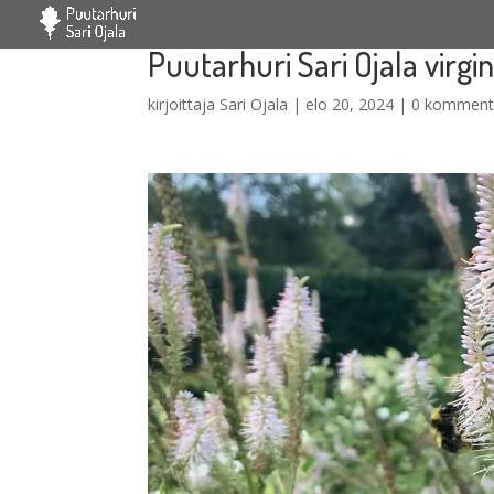
Puutarhuri Sari Ojala virgi
kirjoittaja
Sari Ojala
|
elo 20, 2024
|
0 komment
Videotoistin