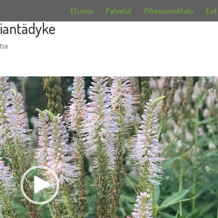
Etusivu
Palvelut
Pihasuunnittelu
Esit
niantädyke
tia