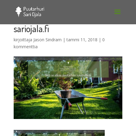
sariojala.fi
kirjoittaja
Jason Sindram
|
tammi 11, 2018
|
0
kommenttia