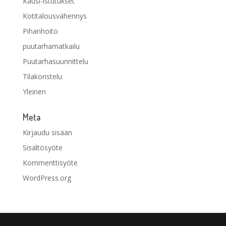
Kausi-istutukset
Kotitalousvähennys
Pihanhoito
puutarhamatkailu
Puutarhasuunnittelu
Tilakoristelu
Yleinen
Meta
Kirjaudu sisään
Sisältösyöte
Kommenttisyöte
WordPress.org