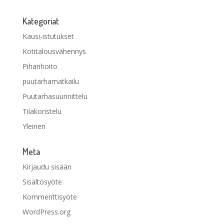
Kategoriat
Kausi-istutukset
Kotitalousvähennys
Pihanhoito
puutarhamatkailu
Puutarhasuunnittelu
Tilakoristelu
Yleinen
Meta
Kirjaudu sisään
Sisältösyöte
Kommenttisyöte
WordPress.org