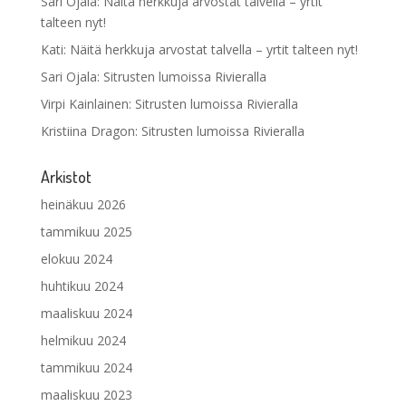
Sari Ojala
:
Näitä herkkuja arvostat talvella – yrtit
talteen nyt!
Kati
:
Näitä herkkuja arvostat talvella – yrtit talteen nyt!
Sari Ojala
:
Sitrusten lumoissa Rivieralla
Virpi Kainlainen
:
Sitrusten lumoissa Rivieralla
Kristiina Dragon
:
Sitrusten lumoissa Rivieralla
Arkistot
heinäkuu 2026
tammikuu 2025
elokuu 2024
huhtikuu 2024
maaliskuu 2024
helmikuu 2024
tammikuu 2024
maaliskuu 2023